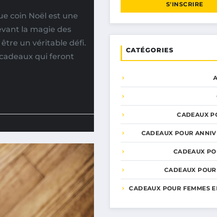
S'INSCRIRE
e coin Noël est une
evant la magie des
être un véritable défi.
CATÉGORIES
 cadeaux qui feront
CADEAUX P
CADEAUX POUR ANNIV
CADEAUX PO
CADEAUX POUR
CADEAUX POUR FEMMES E