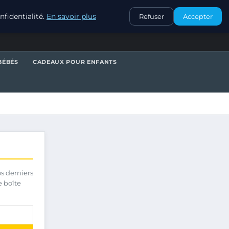
CONTACT
fidentialité.
En savoir plus
Refuser
Accepter
BÉBÉS
CADEAUX POUR ENFANTS
os derniers
e boîte