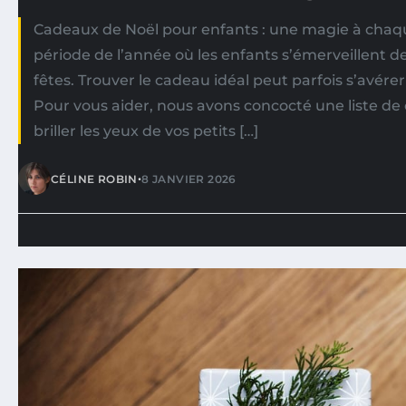
Cadeaux de Noël pour enfants : une magie à chaqu
période de l’année où les enfants s’émerveillent d
fêtes. Trouver le cadeau idéal peut parfois s’avérer 
Pour vous aider, nous avons concocté une liste de
briller les yeux de vos petits […]
•
CÉLINE ROBIN
8 JANVIER 2026