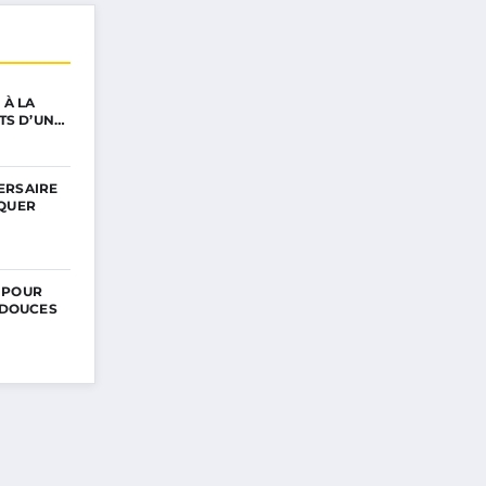
 À LA
ETS D’UN…
ERSAIRE
RQUER
 POUR
S DOUCES