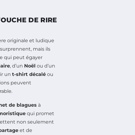
TOUCHE DE RIRE
e originale et ludique
 surprennent, mais ils
e qui peut égayer
aire
, d’un
Noël
ou d’un
ir un
t-shirt décalé
ou
tions peuvent
able.
net de blagues
à
moristique
qui promet
rmettent non seulement
partage
et de