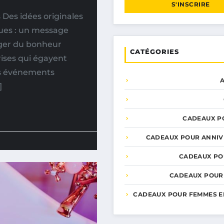
S'INSCRIRE
Des idées originales
ues : un message
ager du bonheur
CATÉGORIES
rises qui égayent
es événements
]
CADEAUX P
CADEAUX POUR ANNIV
CADEAUX PO
CADEAUX POUR
CADEAUX POUR FEMMES E