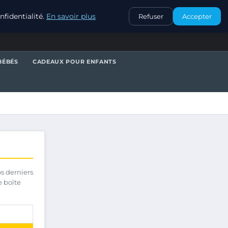
CONTACT
fidentialité.
En savoir plus
Refuser
Accepter
BÉBÉS
CADEAUX POUR ENFANTS
os derniers
e boîte