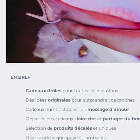
EN BREF
Cadeaux drôles
pour toutes les occasions
Des idées
originales
pour surprendre vos proches
Cadeaux humoristiques : un
message d’amour
Objectifs des cadeaux :
faire rire
et
partager du bo
Sélection de
produits décalés
et uniques
Des surprises qui égayent l’ambiance