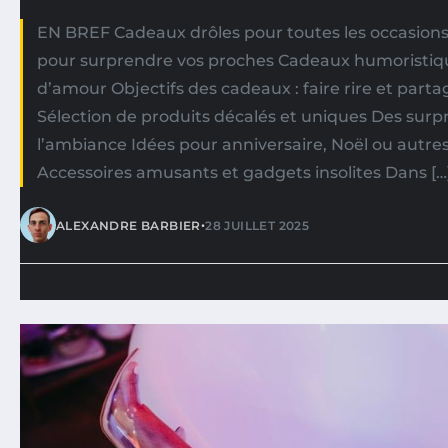
EN BREF Cadeaux drôles pour toutes les occasions 
pour surprendre vos proches Cadeaux humoristiq
d’amour Objectifs des cadeaux : faire rire et part
Sélection de produits décalés et uniques Des surp
l’ambiance Idées pour anniversaire, Noël ou autr
Accessoires amusants et gadgets insolites Dans […
•
ALEXANDRE BARBIER
28 JUILLET 2025