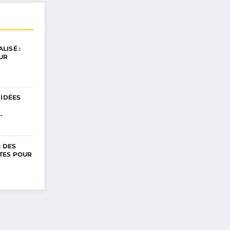
LISÉ :
UR
 IDÉES
…
: DES
TES POUR