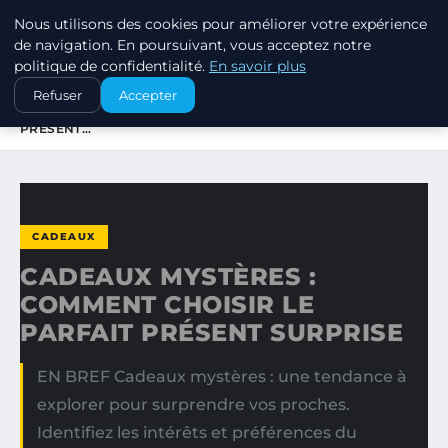
Nous utilisons des cookies pour améliorer votre expérience
SWISSTALES
de navigation. En poursuivant, vous acceptez notre
politique de confidentialité.
En savoir plus
ACCUEIL
CADEAUX
Refuser
Accepter
CADEAUX MYSTÈRES : COMMENT CHOISIR LE PARFAIT
PRÉSENT…
CADEAUX
CADEAUX MYSTÈRES :
COMMENT CHOISIR LE
PARFAIT PRÉSENT SURPRISE
EN BREF Cadeaux mystères : une tendance à
explorer pour surprendre vos proches.
Identifiez les intérêts et préférences du