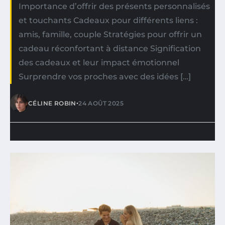
Importance d’offrir des présents personnalisés
et touchants Cadeaux pour différents liens :
amis, famille, couple Stratégies pour offrir un
cadeau réconfortant à distance Signification
des cadeaux et leur impact émotionnel
Surprendre vos proches avec des idées […]
•
CÉLINE ROBIN
24 AOÛT 2025