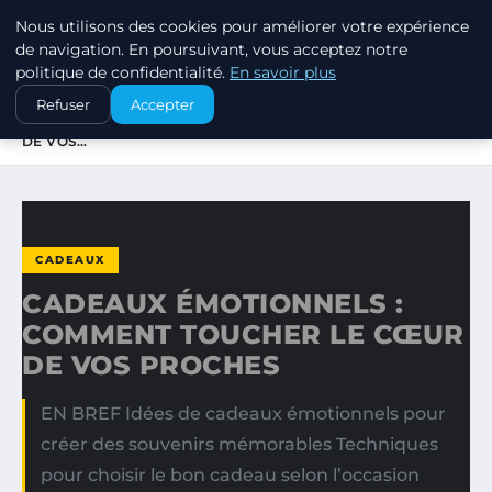
Nous utilisons des cookies pour améliorer votre expérience
SWISSTALES
de navigation. En poursuivant, vous acceptez notre
politique de confidentialité.
En savoir plus
ACCUEIL
CADEAUX
Refuser
Accepter
CADEAUX ÉMOTIONNELS : COMMENT TOUCHER LE CŒUR
DE VOS…
CADEAUX
CADEAUX ÉMOTIONNELS :
COMMENT TOUCHER LE CŒUR
DE VOS PROCHES
EN BREF Idées de cadeaux émotionnels pour
créer des souvenirs mémorables Techniques
pour choisir le bon cadeau selon l’occasion