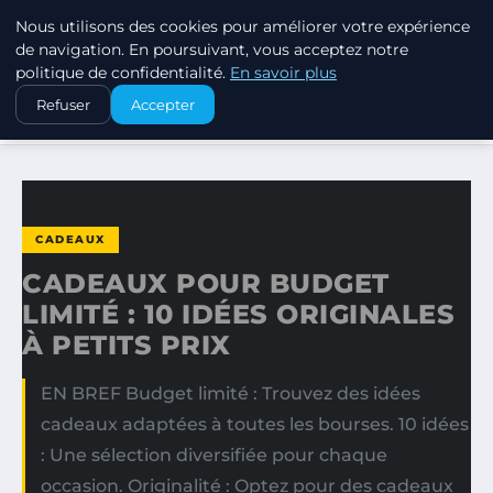
Nous utilisons des cookies pour améliorer votre expérience
SWISSTALES
de navigation. En poursuivant, vous acceptez notre
politique de confidentialité.
En savoir plus
ACCUEIL
CADEAUX
Refuser
Accepter
CADEAUX POUR BUDGET LIMITÉ : 10 IDÉES ORIGINALES À…
CADEAUX
CADEAUX POUR BUDGET
LIMITÉ : 10 IDÉES ORIGINALES
À PETITS PRIX
EN BREF Budget limité : Trouvez des idées
cadeaux adaptées à toutes les bourses. 10 idées
: Une sélection diversifiée pour chaque
occasion. Originalité : Optez pour des cadeaux