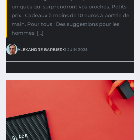
uniques qui surprendront vos proches. Petits
prix : Cadeaux à moins de 10 euros à portée de
main. Pour tous : Des suggestions pour les
hommes, […]
•
ALEXANDRE BARBIER
3 JUIN 2025