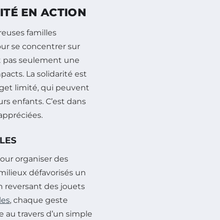
ITÉ EN ACTION
euses familles
our se concentrer sur
est pas seulement une
acts. La solidarité est
get limité, qui peuvent
urs enfants. C’est dans
’appréciées.
ALES
 pour organiser des
 milieux défavorisés un
n reversant des jouets
les
, chaque geste
e au travers d’un simple