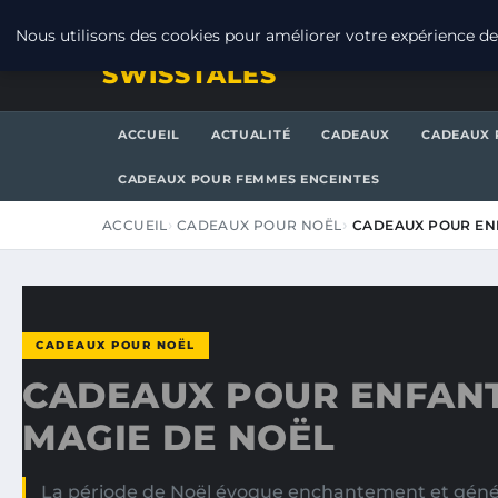
SAMEDI 8 AOÛT 2026
Nous utilisons des cookies pour améliorer votre expérience de 
SWISSTALES
ACCUEIL
ACTUALITÉ
CADEAUX
CADEAUX 
CADEAUX POUR FEMMES ENCEINTES
ACCUEIL
CADEAUX POUR NOËL
CADEAUX POUR ENF
CADEAUX POUR NOËL
CADEAUX POUR ENFANTS
MAGIE DE NOËL
La période de Noël évoque enchantement et géné