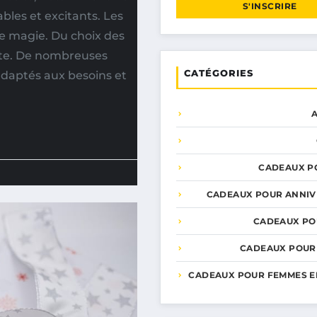
S'INSCRIRE
les et excitants. Les
e magie. Du choix des
pte. De nombreuses
CATÉGORIES
adaptés aux besoins et
CADEAUX P
CADEAUX POUR ANNIV
CADEAUX PO
CADEAUX POUR
CADEAUX POUR FEMMES E