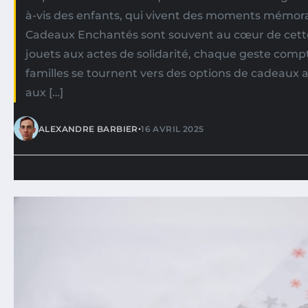
à-vis des enfants, qui vivent des moments mémorab
Cadeaux Enchantés sont souvent au cœur de cett
jouets aux actes de solidarité, chaque geste com
familles se tournent vers des options de cadeaux 
aux […]
•
ALEXANDRE BARBIER
16 AVRIL 2025