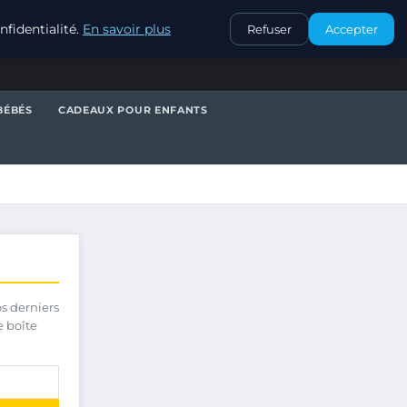
CONTACT
fidentialité.
En savoir plus
Refuser
Accepter
BÉBÉS
CADEAUX POUR ENFANTS
os derniers
e boîte