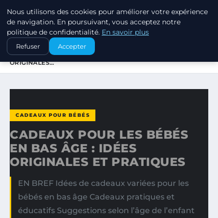
Nous utilisons des cookies pour améliorer votre expérience
SWISSTALES
de navigation. En poursuivant, vous acceptez notre
politique de confidentialité.
En savoir plus
ACCUEIL
CADEAUX POUR BÉBÉS
Refuser
Accepter
CADEAUX POUR LES BÉBÉS EN BAS ÂGE : IDÉES
ORIGINALES…
CADEAUX POUR BÉBÉS
CADEAUX POUR LES BÉBÉS
EN BAS ÂGE : IDÉES
ORIGINALES ET PRATIQUES
EN BREF Idées de cadeaux variées pour les
bébés en bas âge Cadeaux pratiques et
éducatifs Suggestions selon l’âge de l’enfant