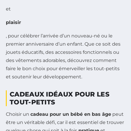
et
plaisir
, pour célébrer l’arrivée d’un nouveau-né ou le
premier anniversaire d’un enfant. Que ce soit des
jouets éducatifs, des accessoires fonctionnels ou
des vêtements adorables, découvrez comment
faire le bon choix pour émerveiller les tout-petits
et soutenir leur développement.
CADEAUX IDÉAUX POUR LES
TOUT-PETITS
Choisir un
cadeau pour un bébé en bas âge
peut
être un véritable défi, car il est essentiel de trouver
quelque chose qui soit à la fois
pratique
et