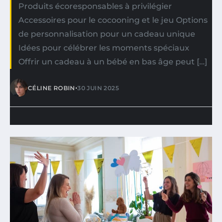
Produits écoresponsables à privilégier
Accessoires pour le cocooning et le jeu Options
de personnalisation pour un cadeau unique
Idées pour célébrer les moments spéciaux
Offrir un cadeau à un bébé en bas âge peut […]
•
CÉLINE ROBIN
30 JUIN 2025