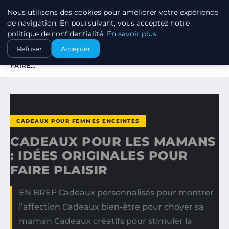
Nous utilisons des cookies pour améliorer votre expérience
SWISSTALES
de navigation. En poursuivant, vous acceptez notre
politique de confidentialité.
En savoir plus
ACCUEIL
CADEAUX POUR FEMMES ENCEINTES
Refuser
Accepter
CADEAUX POUR LES MAMANS : IDÉES ORIGINALES POUR
FAIRE…
CADEAUX POUR FEMMES ENCEINTES
CADEAUX POUR LES MAMANS
: IDÉES ORIGINALES POUR
FAIRE PLAISIR
EN BREF Cadeaux personnalisés pour montrer
l’affection Cadeaux bien-être pour choyer sa
maman Cadeaux créatifs pour stimuler la