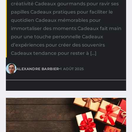
créativité Cadeaux gourmands pour ravir ses
papilles Cadeaux pratiques pour faciliter le
quotidien Cadeaux mémorables pour
immortaliser des moments Cadeaux fait main
pour une touche personnelle Cadeaux
d’expériences pour créer des souvenirs
Cadeaux tendance pour rester à […]
•
ALEXANDRE BARBIER
1 AOÛT 2025