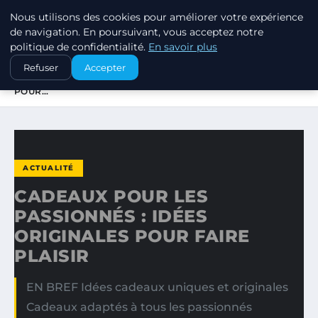
Nous utilisons des cookies pour améliorer votre expérience
SWISSTALES
de navigation. En poursuivant, vous acceptez notre
politique de confidentialité.
En savoir plus
ACCUEIL
ACTUALITÉ
Refuser
Accepter
CADEAUX POUR LES PASSIONNÉS : IDÉES ORIGINALES
POUR…
ACTUALITÉ
CADEAUX POUR LES
PASSIONNÉS : IDÉES
ORIGINALES POUR FAIRE
PLAISIR
EN BREF Idées cadeaux uniques et originales
Cadeaux adaptés à tous les passionnés