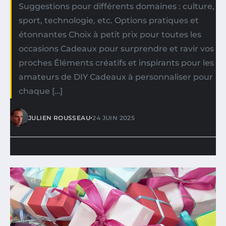
Suggestions pour différents domaines : culture,
sport, technologie, etc. Options pratiques et
étonnantes Choix à petit prix pour toutes les
occasions Cadeaux pour surprendre et ravir vos
proches Éléments créatifs et inspirants pour les
amateurs de DIY Cadeaux à personnaliser pour
chaque […]
•
JULIEN ROUSSEAU
24 JUIN 2025