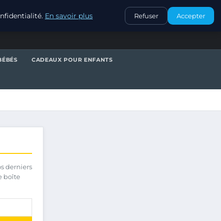
CONTACT
fidentialité.
En savoir plus
Refuser
Accepter
BÉBÉS
CADEAUX POUR ENFANTS
os derniers
e boîte