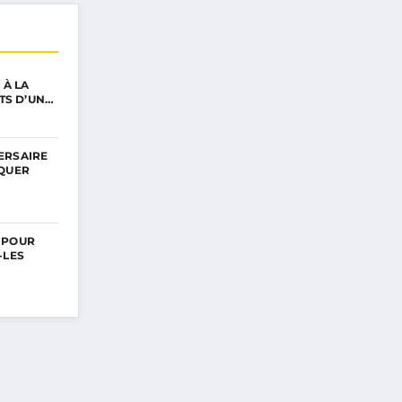
 À LA
ETS D’UN…
ERSAIRE
RQUER
 POUR
-LES