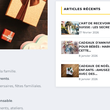
ARTICLES RÉCENTS
L’ART DE RECEVOIR
SUISSE : LES SECR
27 février 2026
CADEAUX D’ANNIV
POUR BÉBÉS : MA
CETTE…
8 janvier 2026
CADEAUX DE NOËL
ENFANTS : AMUSEZ
 famille.
AVEC DES…
rents
.
8 janvier 2026
ersaires, fêtes familiales.
onsable
.
ents, ateliers.