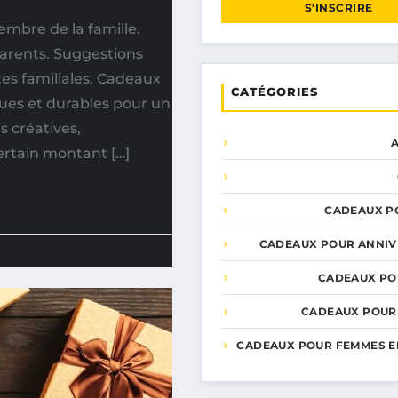
S'INSCRIRE
mbre de la famille.
arents. Suggestions
tes familiales. Cadeaux
CATÉGORIES
ques et durables pour un
s créatives,
ertain montant […]
CADEAUX P
CADEAUX POUR ANNIV
CADEAUX PO
CADEAUX POUR
CADEAUX POUR FEMMES E