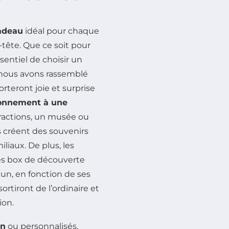
adeau
idéal pour chaque
tête. Que ce soit pour
ssentiel de choisir un
, nous avons rassemblé
rteront joie et surprise
onnement à une
ractions, un musée ou
 créent des souvenirs
liaux. De plus, les
es box de découverte
cun, en fonction de ses
sortiront de l’ordinaire et
ion.
in
ou personnalisés,