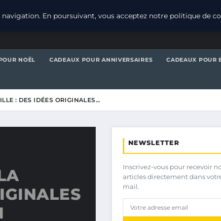
navigation. En poursuivant, vous acceptez notre politique de con
POUR NOËL
CADEAUX POUR ANNIVERSAIRES
CADEAUX POUR 
LLE : DES IDÉES ORIGINALES…
NEWSLETTER
Inscrivez-vous pour recevoir n
LA
articles directement dans votr
mail.
RIGINALES
N