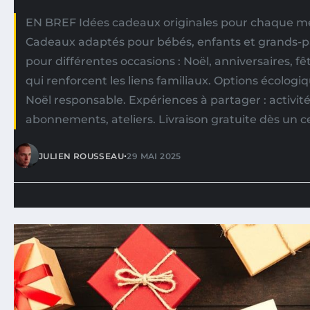
EN BREF Idées cadeaux originales pour chaque me
Cadeaux adaptés pour bébés, enfants et grands-p
pour différentes occasions : Noël, anniversaires, fê
qui renforcent les liens familiaux. Options écologi
Noël responsable. Expériences à partager : activité
abonnements, ateliers. Livraison gratuite dès un c
•
JULIEN ROUSSEAU
29 MAI 2025