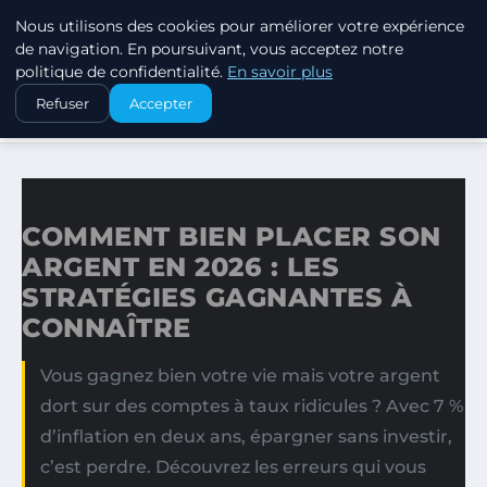
Nous utilisons des cookies pour améliorer votre expérience
SWISSTALES
de navigation. En poursuivant, vous acceptez notre
politique de confidentialité.
En savoir plus
ACCUEIL
Refuser
Accepter
COMMENT BIEN PLACER SON ARGENT EN 2026 : LES…
COMMENT BIEN PLACER SON
ARGENT EN 2026 : LES
STRATÉGIES GAGNANTES À
CONNAÎTRE
Vous gagnez bien votre vie mais votre argent
dort sur des comptes à taux ridicules ? Avec 7 %
d’inflation en deux ans, épargner sans investir,
c’est perdre. Découvrez les erreurs qui vous