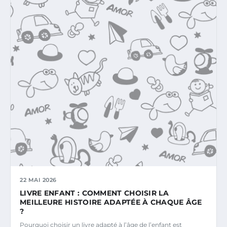
22 MAI 2026
LIVRE ENFANT : COMMENT CHOISIR LA
MEILLEURE HISTOIRE ADAPTÉE À CHAQUE ÂGE
?
Pourquoi choisir un livre adapté à l’âge de l’enfant est