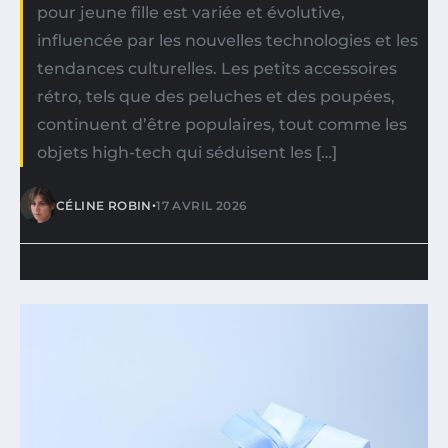
pour jeune fille est variée et évolutive,
influencée par les nouvelles technologies et les
tendances culturelles. Les petits accessoires
rétro, tels que des peluches et des poupées,
continuent d’être populaires, tout comme les
objets high-tech qui séduisent les […]
•
CÉLINE ROBIN
17 AVRIL 2026