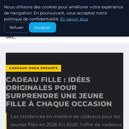
Nous utilisons des cookies pour améliorer votre expérience
SWISSTALES
de navigation. En poursuivant, vous acceptez notre
politique de confidentialité.
En savoir plus
ACCUEIL
CADEAUX POUR ENFANTS
Refuser
Accepter
CADEAU FILLE : IDÉES ORIGINALES POUR SURPRENDRE
UNE…
CADEAUX POUR ENFANTS
CADEAU FILLE : IDÉES
ORIGINALES POUR
SURPRENDRE UNE JEUNE
FILLE À CHAQUE OCCASION
Les tendances en matière de cadeaux pour les
jeunes filles en 2026 En 2026, l’offre de cadeaux