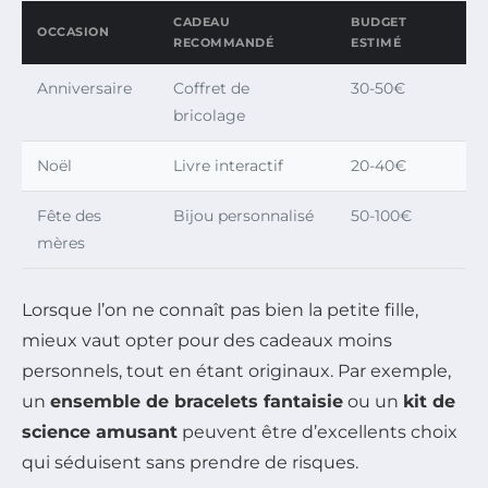
CADEAU
BUDGET
OCCASION
RECOMMANDÉ
ESTIMÉ
Anniversaire
Coffret de
30-50€
bricolage
Noël
Livre interactif
20-40€
Fête des
Bijou personnalisé
50-100€
mères
Lorsque l’on ne connaît pas bien la petite fille,
mieux vaut opter pour des cadeaux moins
personnels, tout en étant originaux. Par exemple,
un
ensemble de bracelets fantaisie
ou un
kit de
science amusant
peuvent être d’excellents choix
qui séduisent sans prendre de risques.