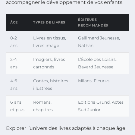
accompagner le développement de vos enfants.
ÉDITEURS
ÂGE
TYPES DE LIVRES
RECOMMANDÉS
0-2
Livres en tissus,
Gallimard Jeunesse,
ans
livres image
Nathan
2-4
Imagiers, livres
L’École des Loisirs,
ans
cartonnés
Bayard Jeunesse
4-6
Contes, histoires
Milans, Fleurus
ans
illustrées
6 ans
Romans,
Editions Grund, Actes
et plus
chapitres
Sud Junior
Explorer l’univers des livres adaptés à chaque âge