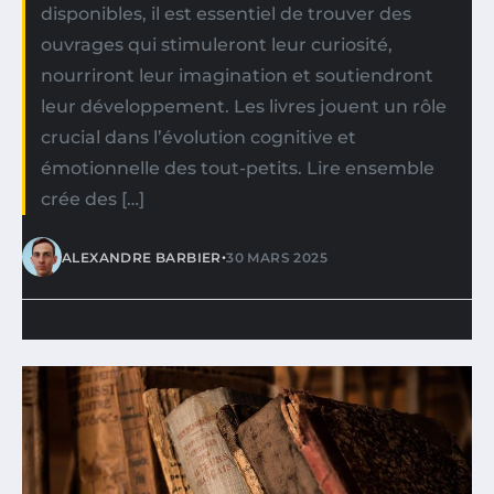
disponibles, il est essentiel de trouver des
ouvrages qui stimuleront leur curiosité,
nourriront leur imagination et soutiendront
leur développement. Les livres jouent un rôle
crucial dans l’évolution cognitive et
émotionnelle des tout-petits. Lire ensemble
crée des […]
•
ALEXANDRE BARBIER
30 MARS 2025