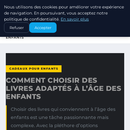
Nous utilisons des cookies pour améliorer votre expérience
SWISSTALES
de navigation. En poursuivant, vous acceptez notre
politique de confidentialité.
En savoir plus
ACCUEIL
CADEAUX POUR ENFANTS
Refuser
Accepter
COMMENT CHOISIR DES LIVRES ADAPTÉS À L’ÂGE DES
ENFANTS
CADEAUX POUR ENFANTS
COMMENT CHOISIR DES
LIVRES ADAPTÉS À L’ÂGE DES
ENFANTS
Choisir des livres qui conviennent à l’âge des
enfants est une tâche passionnante mais
complexe. Avec la pléthore d’options