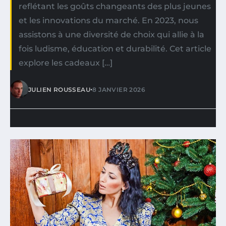
reflétant les goûts changeants des plus jeunes
et les innovations du marché. En 2023, nous
assistons à une diversité de choix qui allie à la
fois ludisme, éducation et durabilité. Cet article
explore les cadeaux […]
•
JULIEN ROUSSEAU
8 JANVIER 2026