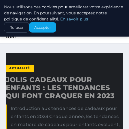
Nous utilisons des cookies pour améliorer votre expérience
SWISSTALES
de navigation. En poursuivant, vous acceptez notre
politique de confidentialité.
En savoir plus
ACCUEIL
ACTUALITÉ
Refuser
Accepter
JOLIS CADEAUX POUR ENFANTS : LES TENDANCES QUI
FONT…
ACTUALITÉ
JOLIS CADEAUX POUR
ENFANTS : LES TENDANCES
QUI FONT CRAQUER EN 2023
Introduction aux tendances de cadeaux pour
enfants en 2023 Chaque année, les tendances
en matière de cadeaux pour enfants évoluent,