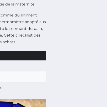
rtie de la maternité.
es comme du liniment
n thermomètre adapté aux
ite le moment du bain,
e. Cette checklist des
s achats.
re