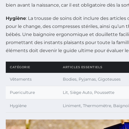
bien avant la naissance, car il est obligatoire dès la so
Hygiène
: La trousse de soins doit inclure des articl
pour le change, des compresses stériles, ainsi qu’u
bébés. Une baignoire ergonomique et douillette facil
promettant des instants plaisants pour toute la famill
éléments doit devenir le guide ultime pour évaluer le
CATÉGORIE
ARTICLES ESSENTIELS
Vêtements
Bodies, Pyjamas, Gigoteuses
Puericulture
Lit, Siège Auto, Poussette
Hygiène
Liniment, Thermomètre, Baignoi