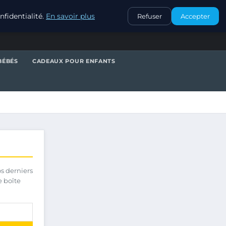
CONTACT
fidentialité.
En savoir plus
Refuser
Accepter
BÉBÉS
CADEAUX POUR ENFANTS
os derniers
e boîte