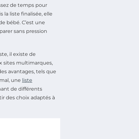
assez de temps pour
a liste finalisée, elle
de bébé. C’est une
parer sans pression
e, il existe de
 sites multimarques,
es avantages, tels que
imal, une
liste
nant de différents
tir des choix adaptés à