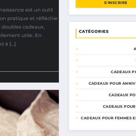
S'INSCRIRE
 naissance est un outil
ion pratique et réfléchie
es doubles cadeaux,
CATÉGORIES
llement utile. En
z à […]
CADEAUX P
CADEAUX POUR ANNIV
CADEAUX PO
CADEAUX POUR
CADEAUX POUR FEMMES E