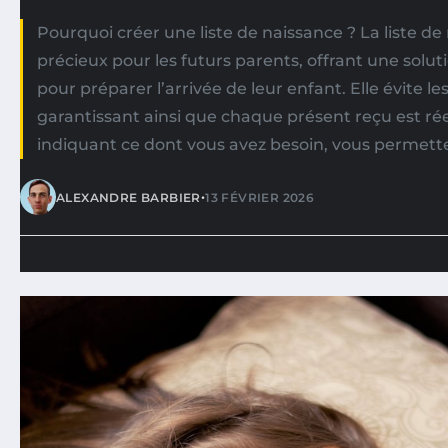
Pourquoi créer une liste de naissance ? La liste de
précieux pour les futurs parents, offrant une solut
pour préparer l’arrivée de leur enfant. Elle évite l
garantissant ainsi que chaque présent reçu est rée
indiquant ce dont vous avez besoin, vous permette
•
ALEXANDRE BARBIER
13 FÉVRIER 2026