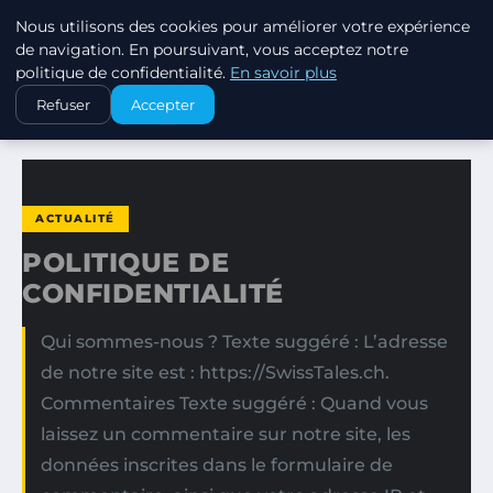
Nous utilisons des cookies pour améliorer votre expérience
SWISSTALES
de navigation. En poursuivant, vous acceptez notre
politique de confidentialité.
En savoir plus
ACCUEIL
ACTUALITÉ
POLITIQUE DE CONFIDENTIALITÉ
Refuser
Accepter
ACTUALITÉ
POLITIQUE DE
CONFIDENTIALITÉ
Qui sommes-nous ? Texte suggéré : L’adresse
de notre site est : https://SwissTales.ch.
Commentaires Texte suggéré : Quand vous
laissez un commentaire sur notre site, les
données inscrites dans le formulaire de