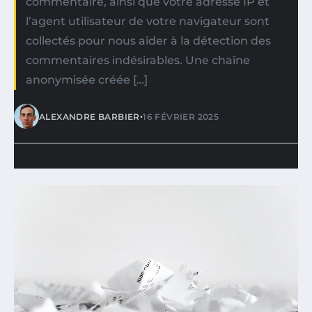
commentaire, ainsi que votre adresse IP et
l’agent utilisateur de votre navigateur sont
collectés pour nous aider à la détection des
commentaires indésirables. Une chaîne
anonymisée créée […]
•
ALEXANDRE BARBIER
16 FÉVRIER 2025