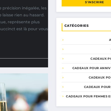
S'INSCRIRE
précision inégalée, les
 laisse rien au hasard.
ique, représente plus
CATÉGORIES
uccinct est là pour vous
CADEAUX P
CADEAUX POUR ANNIV
CADEAUX PO
CADEAUX POUR
CADEAUX POUR FEMMES E