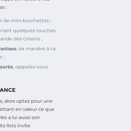
s :
ge de mini-brochettes ;
enant quelques touches
ande des Grisons ;
lactose
, de manière à ce
 ;
épurés
, rappelez-vous
IANCE
e, alors optez pour une
ettant en valeur ce que
es a lui aussi son
s îlots invite