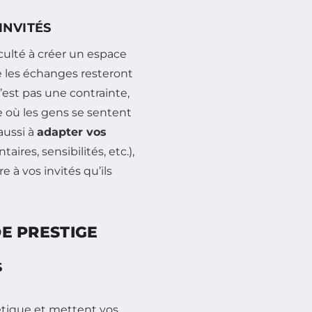
INVITÉS
faculté à créer un espace
e les échanges resteront
’est pas une contrainte,
 où les gens se sentent
aussi à
adapter vos
aires, sensibilités, etc.),
e à vos invités qu’ils
DE PRESTIGE
S
étique et mettent vos