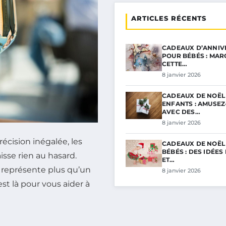
ARTICLES RÉCENTS
CADEAUX D’ANNIV
POUR BÉBÉS : MA
CETTE…
8 janvier 2026
CADEAUX DE NOËL
ENFANTS : AMUSEZ
AVEC DES…
8 janvier 2026
écision inégalée, les
CADEAUX DE NOËL
BÉBÉS : DES IDÉE
isse rien au hasard.
ET…
e, représente plus qu’un
8 janvier 2026
st là pour vous aider à