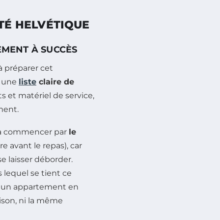
TÉ HELVÉTIQUE
EMENT À SUCCÈS
à préparer cet
r une
liste
claire de
s et matériel de service,
ment.
e, à commencer par
le
e avant le repas), car
se laisser déborder.
 lequel se tient ce
t un appartement en
ison, ni la même