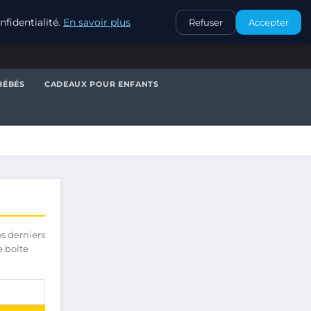
CONTACT
fidentialité.
En savoir plus
Refuser
Accepter
BÉBÉS
CADEAUX POUR ENFANTS
os derniers
e boîte