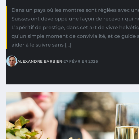
Dans un pays où les montres sont réglées avec une 
Suisses ont développé une façon de recevoir qui ne
L’apéritif de prestige, dans cet art de vivre helvét
qu’un simple moment de convivialité, et ce guide s
aider à le suivre sans […]
•
ALEXANDRE BARBIER
27 FÉVRIER 2026