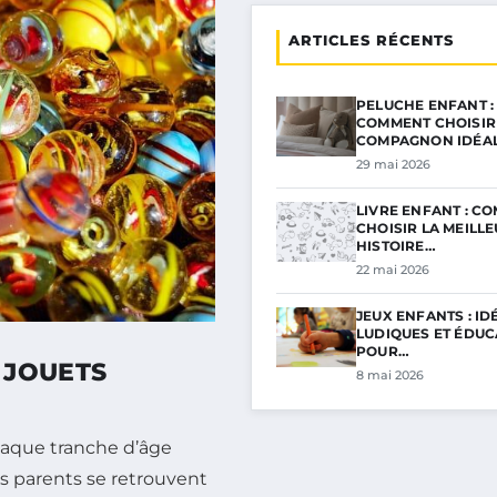
ARTICLES RÉCENTS
PELUCHE ENFANT :
COMMENT CHOISIR
COMPAGNON IDÉA
29 mai 2026
LIVRE ENFANT : C
CHOISIR LA MEILL
HISTOIRE…
22 mai 2026
JEUX ENFANTS : ID
LUDIQUES ET ÉDUC
POUR…
 JOUETS
8 mai 2026
chaque tranche d’âge
es parents se retrouvent