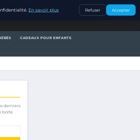
CONTACT
fidentialité.
En savoir plus
Refuser
Accepter
BÉBÉS
CADEAUX POUR ENFANTS
os derniers
e boîte