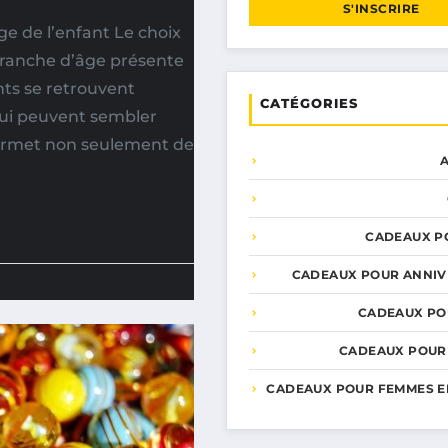
S'INSCRIRE
e de l’enfant Le choix
 tranche d’âge présente
nts se retrouvent
CATÉGORIES
qui peuvent sembler
permet non seulement de
CADEAUX P
CADEAUX POUR ANNIV
CADEAUX PO
CADEAUX POUR
CADEAUX POUR FEMMES E