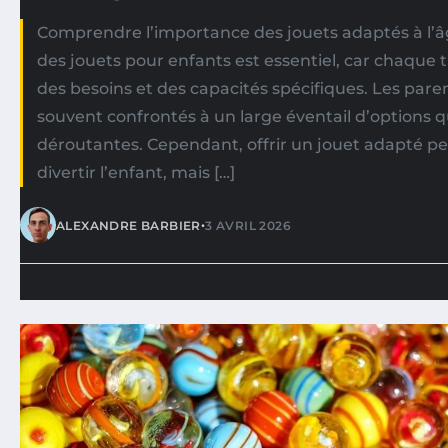
Comprendre l’importance des jouets adaptés à l’âg
des jouets pour enfants est essentiel, car chaque
des besoins et des capacités spécifiques. Les pare
souvent confrontés à un large éventail d’options 
déroutantes. Cependant, offrir un jouet adapté 
divertir l’enfant, mais […]
•
ALEXANDRE BARBIER
3 AVRIL 2026