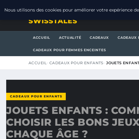
VENDREDI 7 AOÛT 2026
Nous utilisons des cookies pour améliorer votre expérience de 
SWISSTALES
ACCUEIL
ACTUALITÉ
CADEAUX
CADEAUX 
CADEAUX POUR FEMMES ENCEINTES
ACCUEIL
CADEAUX POUR ENFANTS
JOUETS ENFANT
CADEAUX POUR ENFANTS
JOUETS ENFANTS : CO
CHOISIR LES BONS JEU
CHAQUE ÂGE ?