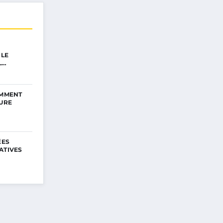
 LE
L…
OMMENT
EURE
ÉES
ATIVES