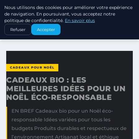
Nous utilisons des cookies pour améliorer votre expérience
SWISSTALES
de navigation. En poursuivant, vous acceptez notre
politique de confidentialité.
En savoir plus
ACCUEIL
CADEAUX POUR NOËL
Refuser
Accepter
CADEAUX BIO : LES MEILLEURES IDÉES POUR UN NOËL…
CADEAUX POUR NOËL
CADEAUX BIO : LES
MEILLEURES IDÉES POUR UN
NOËL ÉCO-RESPONSABLE
EN BREF Cadeaux bio pour un Noël éco-
responsable Idées variées pour tous les
budgets Produits durables et respectueux de
l’environnement Artisanat local et éthique