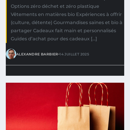
Options zéro déchet et zéro plastique
Vêtements en matières bio Expériences à offrir
(culture, détente) Gourmandises saines et bio à
partager Cadeaux fait main et personnalisés
Guides d’achat pour des cadeaux […]
•
ALEXANDRE BARBIER
14 JUILLET 2025