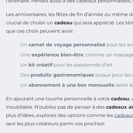
l’ordinaire. Pensez aussi à des cadeaux personnalisé
Les anniversaires, les fêtes de fin d’année ou même 
crucial de choisir un
cadeau
qui sera apprécié. Les t
que ces choix peuvent avoir.
Un
carnet de voyage personnalisé
pour les av
Une
expérience bien-être
, comme un massage
Un
kit créatif
pour les passionnés d’art
Des
produits gastronomiques
locaux pour les
Un
abonnement à une box mensuelle
selon l
En ajoutant une touche personnelle à votre
cadeau
,
inoubliable. N’oubliez pas de penser à des
cadeaux ar
plus d’idées, explorez des options comme les
cadeaux
ravir les plus créateurs parmi vos proches!