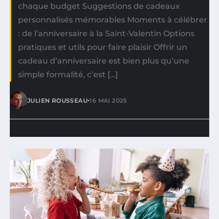
chaque budget Suggestions de cadeaux
personnalisés mémorables Moments à célébrer
: de l’anniversaire à la Saint-Valentin Options
pratiques et utils pour faire plaisir Offrir un
cadeau d’anniversaire est bien plus qu’une
simple formalité, c’est […]
•
JULIEN ROUSSEAU
16 MAI 2025