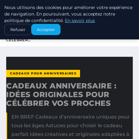
Nous utilisons des cookies pour améliorer votre expérience
SWISSTALES
de navigation. En poursuivant, vous acceptez notre
politique de confidentialité.
En savoir plus
ACCUEIL
CADEAUX POUR ANNIVERSAIRES
Refuser
Accepter
CADEAUX ANNIVERSAIRE : IDÉES ORIGINALES POUR
CÉLÉBRER…
CADEAUX POUR ANNIVERSAIRES
CADEAUX ANNIVERSAIRE :
IDÉES ORIGINALES POUR
CÉLÉBRER VOS PROCHES
EN BREF Cadeaux d’anniversaire uniques pour
tous les âges Astuces pour choisir le cadeau
parfait Idées créatives et originales adaptées à