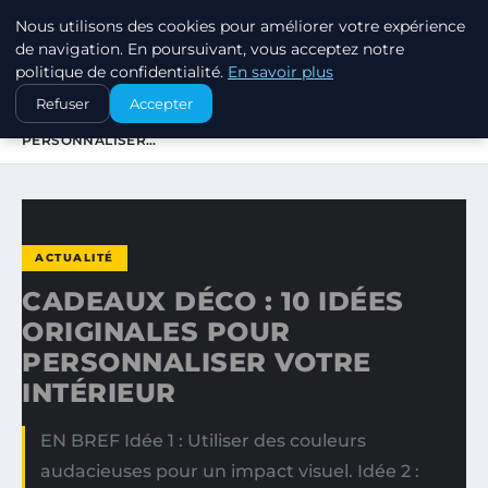
Nous utilisons des cookies pour améliorer votre expérience
SWISSTALES
de navigation. En poursuivant, vous acceptez notre
politique de confidentialité.
En savoir plus
ACCUEIL
ACTUALITÉ
Refuser
Accepter
CADEAUX DÉCO : 10 IDÉES ORIGINALES POUR
PERSONNALISER…
ACTUALITÉ
CADEAUX DÉCO : 10 IDÉES
ORIGINALES POUR
PERSONNALISER VOTRE
INTÉRIEUR
EN BREF Idée 1 : Utiliser des couleurs
audacieuses pour un impact visuel. Idée 2 :