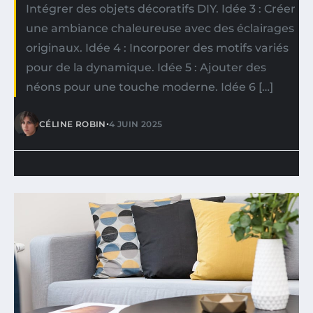
Intégrer des objets décoratifs DIY. Idée 3 : Créer
une ambiance chaleureuse avec des éclairages
originaux. Idée 4 : Incorporer des motifs variés
pour de la dynamique. Idée 5 : Ajouter des
néons pour une touche moderne. Idée 6 […]
•
CÉLINE ROBIN
4 JUIN 2025