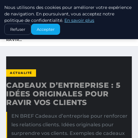
Nous utilisons des cookies pour améliorer votre expérience
SWISSTALES
de navigation. En poursuivant, vous acceptez notre
politique de confidentialité.
En savoir plus
ACCUEIL
ACTUALITÉ
Refuser
Accepter
CADEAUX D’ENTREPRISE : 5 IDÉES ORIGINALES POUR
RAVIR…
ACTUALITÉ
CADEAUX D’ENTREPRISE : 5
IDÉES ORIGINALES POUR
RAVIR VOS CLIENTS
EN BREF Cadeaux d’entreprise pour renforcer
les relations clients. Idées originales pour
surprendre vos clients. Exemples de cadeaux