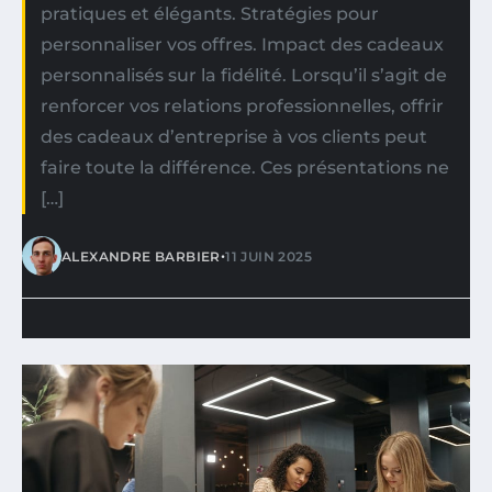
pratiques et élégants. Stratégies pour
personnaliser vos offres. Impact des cadeaux
personnalisés sur la fidélité. Lorsqu’il s’agit de
renforcer vos relations professionnelles, offrir
des cadeaux d’entreprise à vos clients peut
faire toute la différence. Ces présentations ne
[…]
•
ALEXANDRE BARBIER
11 JUIN 2025