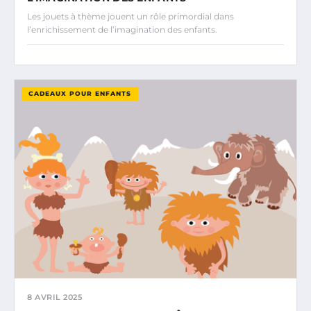
Les jouets à thème jouent un rôle primordial dans
l’enrichissement de l’imagination des enfants.
CADEAUX POUR ENFANTS
8 AVRIL 2025