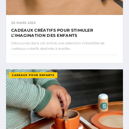
26 MARS 2025
CADEAUX CRÉATIFS POUR STIMULER
L’IMAGINATION DES ENFANTS
Découvrez dans cet article une sélection irrésistible de
cadeaux créatifs destinés à éveiller…
CADEAUX POUR ENFANTS