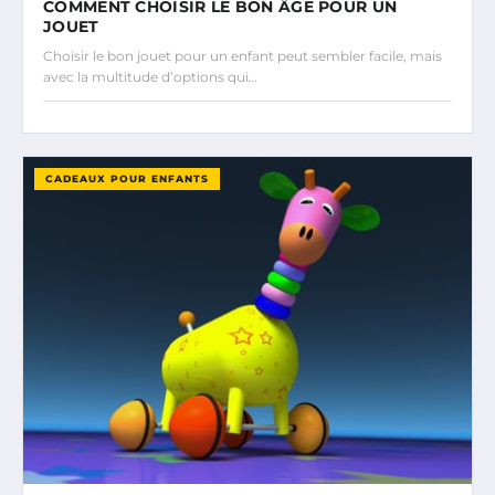
COMMENT CHOISIR LE BON ÂGE POUR UN
JOUET
Choisir le bon jouet pour un enfant peut sembler facile, mais
avec la multitude d’options qui…
CADEAUX POUR ENFANTS