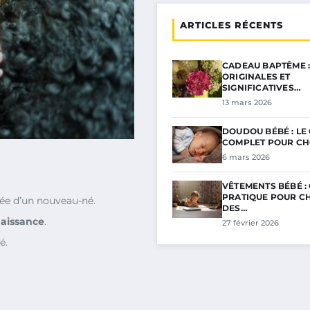
ARTICLES RÉCENTS
CADEAU BAPTÊME :
ORIGINALES ET
SIGNIFICATIVES…
13 mars 2026
DOUDOU BÉBÉ : LE
COMPLET POUR CH
6 mars 2026
VÊTEMENTS BÉBÉ :
PRATIQUE POUR CH
vée d’un nouveau-né.
DES…
naissance
.
27 février 2026
é.