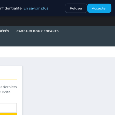
CONTACT
fidentialité.
En savoir plus
Refuser
Accepter
BÉBÉS
CADEAUX POUR ENFANTS
os derniers
e boîte