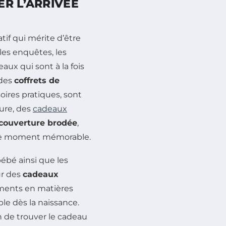
R L’ARRIVÉE
if qui mérite d’être
les enquêtes, les
aux qui sont à la fois
 des
coffrets de
ires pratiques, sont
ture, des
cadeaux
couverture brodée
,
ce moment mémorable.
bébé ainsi que les
ur des
cadeaux
ements en matières
le dès la naissance.
n de trouver le cadeau