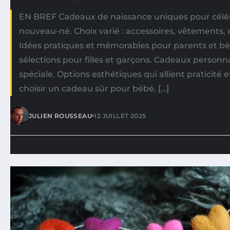
EN BREF Cadeaux de naissance uniques pour célébr
nouveau-né. Choix varié : accessoires, vêtements, e
Idées pratiques et mémorables pour parents et b
sélections pour filles et garçons. Cadeaux person
spéciale. Options esthétiques qui allient praticité e
choisir un cadeau sûr pour bébé. […]
•
JULIEN ROUSSEAU
12 JUILLET 2025