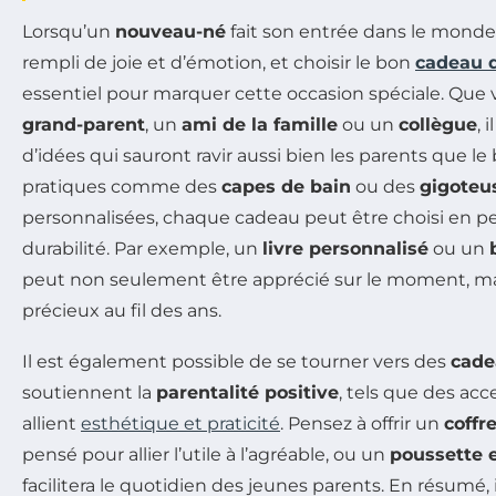
Lorsqu’un
nouveau-né
fait son entrée dans le mond
rempli de joie et d’émotion, et choisir le bon
cadeau 
essentiel pour marquer cette occasion spéciale. Que
grand-parent
, un
ami de la famille
ou un
collègue
, 
d’idées qui sauront ravir aussi bien les parents que l
pratiques comme des
capes de bain
ou des
gigoteu
personnalisées, chaque cadeau peut être choisi en pensa
durabilité. Par exemple, un
livre personnalisé
ou un
peut non seulement être apprécié sur le moment, ma
précieux au fil des ans.
Il est également possible de se tourner vers des
cade
soutiennent la
parentalité positive
, tels que des acc
allient
esthétique et praticité
. Pensez à offrir un
coffr
pensé pour allier l’utile à l’agréable, ou un
poussette
facilitera le quotidien des jeunes parents. En résumé, i