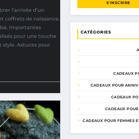
S'INSCRIRE
er l’arrivée d’un
t coffrets de naissance.
ébé. Importantes
CATÉGORIES
nalisés pour une touche
t style. Astuces pour
CADEAUX P
CADEAUX POUR ANNIV
CADEAUX PO
CADEAUX POUR
CADEAUX POUR FEMMES E