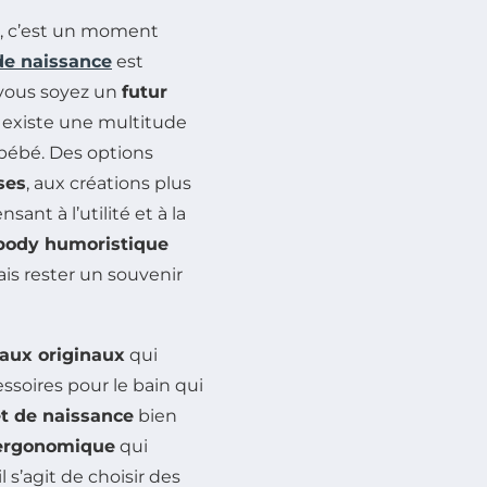
e, c’est un moment
de naissance
est
 vous soyez un
futur
il existe une multitude
e bébé. Des options
ses
, aux créations plus
nt à l’utilité et à la
body humoristique
is rester un souvenir
aux originaux
qui
essoires pour le bain qui
et de naissance
bien
 ergonomique
qui
l s’agit de choisir des