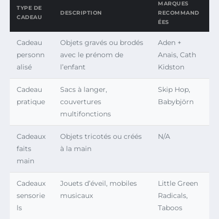
MARQUES
TYPE DE
DESCRIPTION
RECOMMAND
CADEAU
ÉES
Cadeau
Objets gravés ou brodés
Aden +
personn
avec le prénom de
Anais, Cath
alisé
l’enfant
Kidston
Cadeau
Sacs à langer,
Skip Hop,
pratique
couvertures
Babybjörn
multifonctions
Cadeaux
Objets tricotés ou créés
N/A
faits
à la main
main
Cadeaux
Jouets d’éveil, mobiles
Little Green
sensorie
musicaux
Radicals,
ls
Taboos