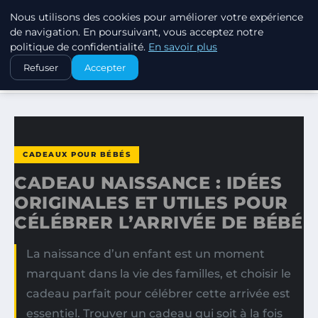
Nous utilisons des cookies pour améliorer votre expérience
SWISSTALES
de navigation. En poursuivant, vous acceptez notre
politique de confidentialité.
En savoir plus
ACCUEIL
CADEAUX POUR BÉBÉS
Refuser
Accepter
CADEAU NAISSANCE : IDÉES ORIGINALES ET UTILES POUR…
CADEAUX POUR BÉBÉS
CADEAU NAISSANCE : IDÉES
ORIGINALES ET UTILES POUR
CÉLÉBRER L’ARRIVÉE DE BÉBÉ
La naissance d’un enfant est un moment
marquant dans la vie des familles, et choisir le
cadeau parfait pour célébrer cette arrivée est
essentiel. Trouver un cadeau qui soit à la fois