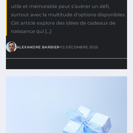
utile et mémorable peut s’avérer un défi,
surtout avec la multitude d’options disponibles.
Cet article explore des idées de cadeaux de
naissance qui […]
•
ALEXANDRE BARBIER
12 DÉCEMBRE 2025