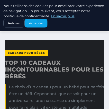
Nous utilisons des cookies pour améliorer votre expérience
SWISSTALES
de navigation. En poursuivant, vous acceptez notre
politique de confidentialité.
En savoir plus
ACCUEIL
CADEAUX POUR BÉBÉS
Refuser
Accepter
TOP 10 CADEAUX INCONTOURNABLES POUR LES BÉBÉS
CADEAUX POUR BÉBÉS
TOP 10 CADEAUX
INCONTOURNABLES POUR LES
BÉBÉS
Le choix d’un cadeau pour un bébé peut parfois
être un défi. Cependant, que ce soit pour un
anniversaire, une naissance ou simplement
pour faire plaisir, il existe une multitude