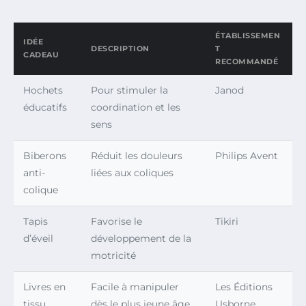
ÉTABLISSEMEN
IDÉE
DESCRIPTION
T
CADEAU
RECOMMANDÉ
Hochets
Pour stimuler la
Janod
éducatifs
coordination et les
sens
Biberons
Réduit les douleurs
Philips Avent
anti-
liées aux coliques
colique
Tapis
Favorise le
Tikiri
d’éveil
développement de la
motricité
Livres en
Facile à manipuler
Les Éditions
tissu
dès le plus jeune âge
Usborne