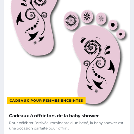
CADEAUX POUR FEMMES ENCEINTES
Cadeaux à offrir lors de la baby shower
Pour célébrer l’arrivée imminente d’un bébé, la baby shower est
une occasion parfaite pour offrir…