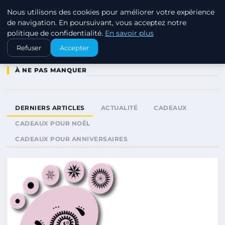
Nous utilisons des cookies pour améliorer votre expérience
SWISSTALES
de navigation. En poursuivant, vous acceptez notre
politique de confidentialité.
En savoir plus
Refuser
Accepter
À NE PAS MANQUER
DERNIERS ARTICLES
ACTUALITÉ
CADEAUX
CADEAUX POUR NOËL
CADEAUX POUR ANNIVERSAIRES