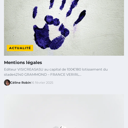
ACTUALITÉ
Mentions légales
Editeur VISICREASASU au capital de 100€180 lotissement du
stade42140 GRAMMOND – FRANCE VERIRL…
Céline Robin
16 février 2025